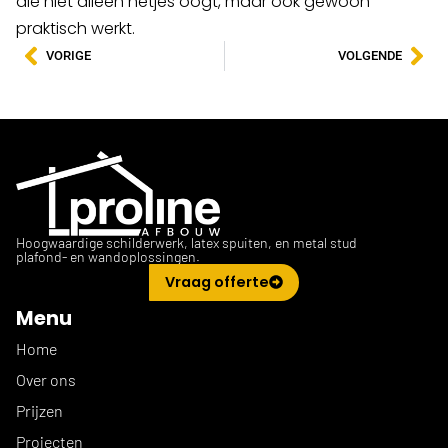
die niet alleen netjes oogt, maar ook gewoon
praktisch werkt.
VORIGE
VOLGENDE
Hoogwaardige schilderwerk, latex spuiten, en metal stud
plafond- en wandoplossingen.
Vraag offerte
Menu
Home
Over ons
Prijzen
Projecten