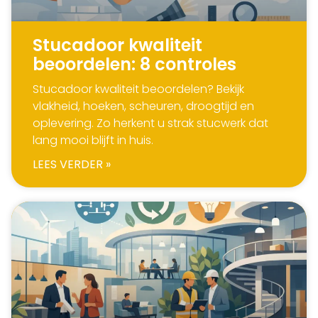
Stucadoor kwaliteit
beoordelen: 8 controles
Stucadoor kwaliteit beoordelen? Bekijk
vlakheid, hoeken, scheuren, droogtijd en
oplevering. Zo herkent u strak stucwerk dat
lang mooi blijft in huis.
LEES VERDER »