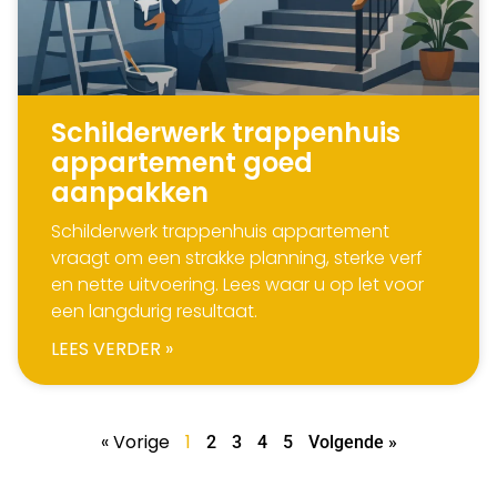
Schilderwerk trappenhuis
appartement goed
aanpakken
Schilderwerk trappenhuis appartement
vraagt om een strakke planning, sterke verf
en nette uitvoering. Lees waar u op let voor
een langdurig resultaat.
LEES VERDER »
« Vorige
1
2
3
4
5
Volgende »