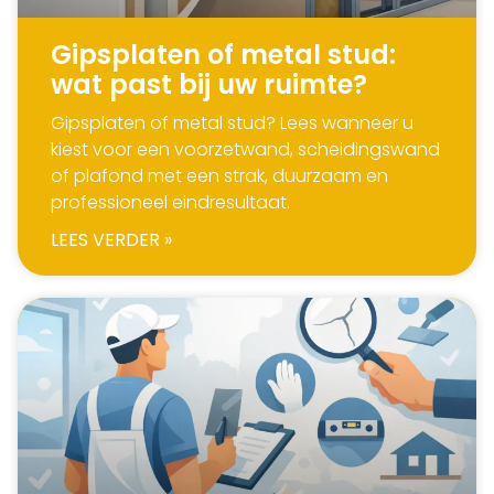
Gipsplaten of metal stud:
wat past bij uw ruimte?
Gipsplaten of metal stud? Lees wanneer u
kiest voor een voorzetwand, scheidingswand
of plafond met een strak, duurzaam en
professioneel eindresultaat.
LEES VERDER »