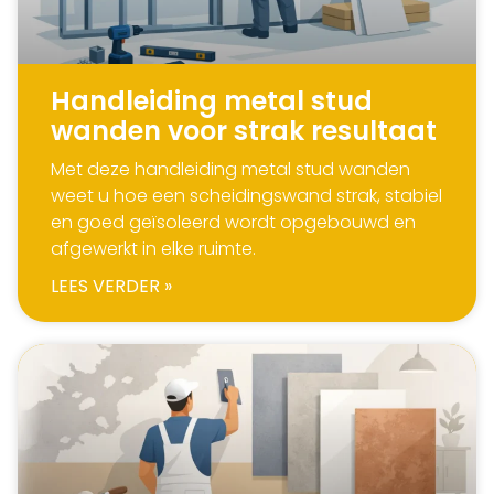
Handleiding metal stud
wanden voor strak resultaat
Met deze handleiding metal stud wanden
weet u hoe een scheidingswand strak, stabiel
en goed geïsoleerd wordt opgebouwd en
afgewerkt in elke ruimte.
LEES VERDER »