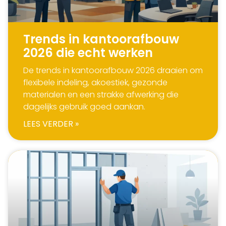
Trends in kantoorafbouw
2026 die echt werken
De trends in kantoorafbouw 2026 draaien om
flexibele indeling, akoestiek, gezonde
materialen en een strakke afwerking die
dagelijks gebruik goed aankan.
LEES VERDER »