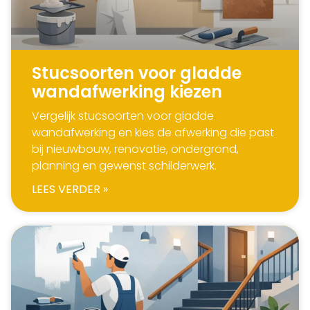
Stucsoorten voor gladde
wandafwerking kiezen
Vergelijk stucsoorten voor gladde
wandafwerking en kies de afwerking die past
bij nieuwbouw, renovatie, ondergrond,
planning en gewenst schilderwerk.
LEES VERDER »