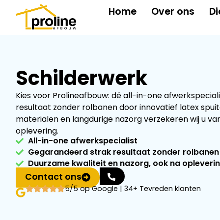
Home
Over ons
Di
Schilderwerk
Kies voor Prolineafbouw: dé all-in-one afwerkspecial
resultaat zonder rolbanen door innovatief latex spuit
materialen en langdurige nazorg verzekeren wij u va
oplevering.
All-in-one afwerkspecialist
Gegarandeerd strak resultaat zonder rolbanen
Duurzame kwaliteit en nazorg, ook na opleveri
Contact ons
5/5 op Google | 34+ Tevreden klanten