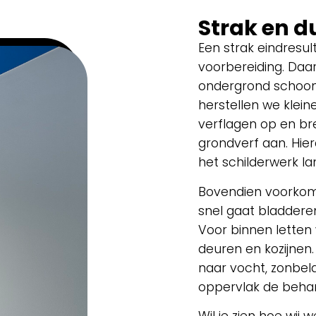
Strak en 
Een strak eindresul
voorbereiding. Daa
ondergrond schoon,
herstellen we klei
verflagen op en br
grondverf aan. Hier
het schilderwerk la
Bovendien voorkom
snel gaat bladderen
Voor binnen letten
deuren en kozijnen. 
naar vocht, zonbela
oppervlak de behan