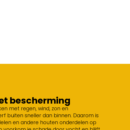
met bescherming
aken met regen, wind, zon en
erf buiten sneller dan binnen. Daarom is
eidelen en andere houten onderdelen op
Zo voorkom je schade door vocht en blijft