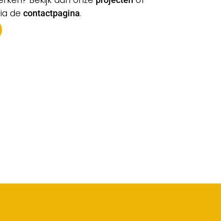
 werken? Bekijk dan onze
of
projecten
ia de
.
contactpagina