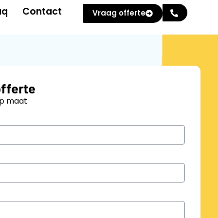
aq
Contact
Vraag offerte
offerte
op maat