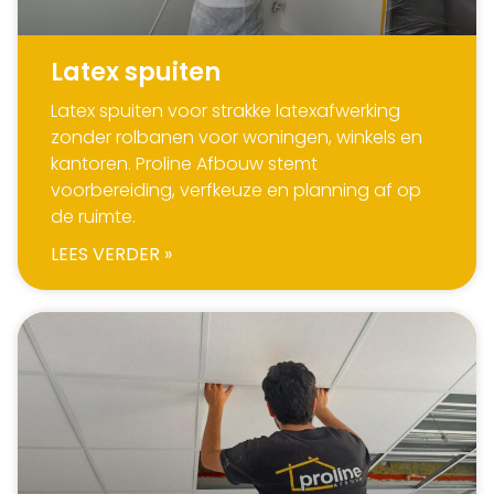
Latex spuiten
Latex spuiten voor strakke latexafwerking
zonder rolbanen voor woningen, winkels en
kantoren. Proline Afbouw stemt
voorbereiding, verfkeuze en planning af op
de ruimte.
LEES VERDER »