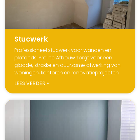
Stucwerk
Professioneel stucwerk voor wanden en
plafonds. Proline Afbouw zorgt voor een
gladde, strakke en duurzame afwerking van
woningen, kantoren en renovatieprojecten.
LEES VERDER »