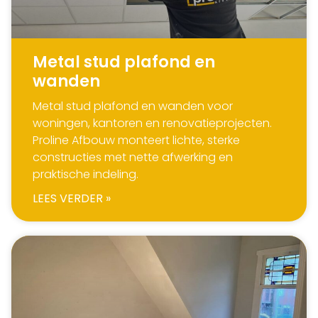
Metal stud plafond en
wanden
Metal stud plafond en wanden voor
woningen, kantoren en renovatieprojecten.
Proline Afbouw monteert lichte, sterke
constructies met nette afwerking en
praktische indeling.
LEES VERDER »