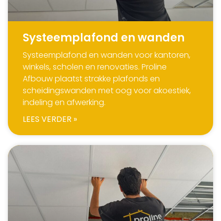
Systeemplafond en wanden
Systeemplafond en wanden voor kantoren,
winkels, scholen en renovaties. Proline
Afbouw plaatst strakke plafonds en
scheidingswanden met oog voor akoestiek,
indeling en afwerking.
LEES VERDER »