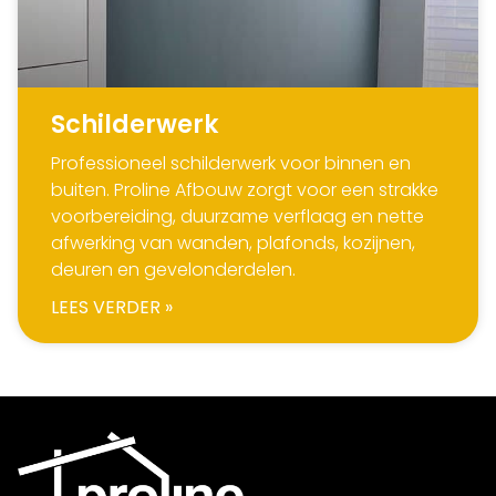
Schilderwerk
Professioneel schilderwerk voor binnen en
buiten. Proline Afbouw zorgt voor een strakke
voorbereiding, duurzame verflaag en nette
afwerking van wanden, plafonds, kozijnen,
deuren en gevelonderdelen.
LEES VERDER »