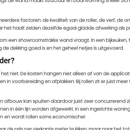
cht langs de wand maakt structuur en baanvorming sneller 
an meerdere factoren: de kwaliteit van de roller, de verf, 
ar het haalt zelden dezelfde egaal gladde afwerking als p
e om een showroomstrakke wand vraagt. In een bijkeuken, 
 de dekking goed is en het geheel netjes is uitgevoerd.
rder?
 het niet. De kosten hangen niet alleen af van de applic
uren in voorbereiding en afplakken. Bij rollen zit er juist m
afbouw kan spuiten daardoor juist zeer concurrerend zijn.
en in één lijn worden afgewerkt. In een ingerichte woning
n en wordt rollen soms economischer.
r de prijs per vierkante meter te kijken, maar naar het to