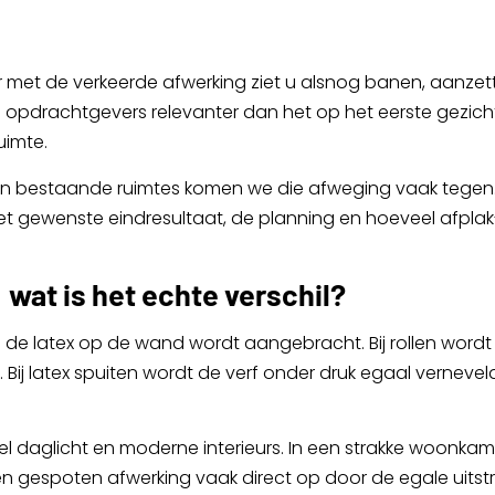
 met de verkeerde afwerking ziet u alsnog banen, aanzette
 opdrachtgevers relevanter dan het op het eerste gezicht l
uimte.
 van bestaande ruimtes komen we die afweging vaak tege
et gewenste eindresultaat, de planning en hoeveel afp
: wat is het echte verschil?
p de latex op de wand wordt aangebracht. Bij rollen wordt
. Bij latex spuiten wordt de verf onder druk egaal verneve
 veel daglicht en moderne interieurs. In een strakke woonka
gespoten afwerking vaak direct op door de egale uitstral