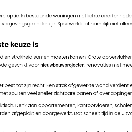
re optie. In bestaande woningen met lichte oneffenheden
t vergevingsgezinder zijn. Spuitwerk laat namelijk niet alle
te keuze is
heid en strakheid samen moeten komen. Grote oppervlakken z
ode geschikt voor
, renovaties met me
nieuwbouwprojecten
t best tot zijn recht. Een strak afgewerkte wand verdient e
et spuiten veel sneller zichtbare banen of overlappingen
aktisch. Denk aan appartementen, kantoorvloeren, scholen o
orden afgeplakt en doorgewerkt. Dat scheelt tijd in de uitv