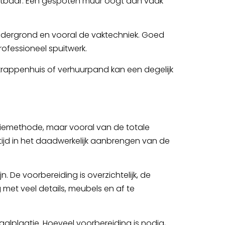
zichtbaar. Een gespoten muur oogt dan vaak
de ondergrond en vooral de vaktechniek. Goed
rofessioneel spuitwerk.
trappenhuis of verhuurpand kan een degelijk
atiemethode, maar vooral van de totale
eer tijd in het daadwerkelijk aanbrengen van de
 De voorbereiding is overzichtelijk, de
 met veel details, meubels en af te
taalplaatje. Hoeveel voorbereiding is nodig,