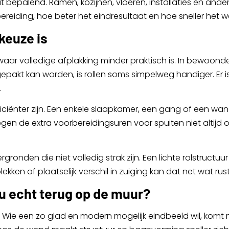
t bepalend. Ramen, kozijnen, vloeren, installaties en a
ereiding, hoe beter het eindresultaat en hoe sneller het 
keuze is
s waar volledige afplakking minder praktisch is. In bewoo
pakt kan worden, is rollen soms simpelweg handiger. Er is 
.
ficiënter zijn. Een enkele slaapkamer, een gang of een wan
gen de extra voorbereidingsuren voor spuiten niet altijd o
ronden die niet volledig strak zijn. Een lichte rolstructuur
kken of plaatselijk verschil in zuiging kan dat net wat rus
 u echt terug op de muur?
. Wie een zo glad en modern mogelijk eindbeeld wil, komt me