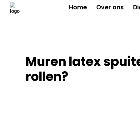
Home
Over ons
Di
Muren latex spuit
rollen?