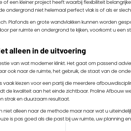
of een kleiner project heeft waarbij flexibiliteit belangrij
de ondergrond niet helemaal perfect vlak is of als er slech
sch. Plafonds en grote wandvlakken kunnen worden gespote
door per ruimte en ondergrond te kijken, voorkomt u een s
et alleen in de uitvoering
westie van wat moderner klinkt. Het gaat om passend advie
maar ook naar de ruimte, het gebruik, de staat van de ond
aak kiezen voor een partij die meerdere afbouwdisciplines
t de kwaliteit aan het einde zichtbaar. Proline Afbouw we
n strak en duurzaam resultaat.
 dan niet alleen naar de methode maar naar wat u uiteindelij
euze is pas goed als die past bij uw ruimte, uw planning en