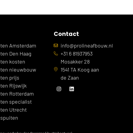
Contact
iten Amsterdam
info@prolineafbouw.nl
iten Den Haag
+31 6 81937953
iten kosten
Mosakker 28
iten nieuwbouw
1541 TA Koog aan
ten prijs
de Zaan
ten Rijswijk
iten Rotterdam
ten specialist
iten Utrecht
 spuiten