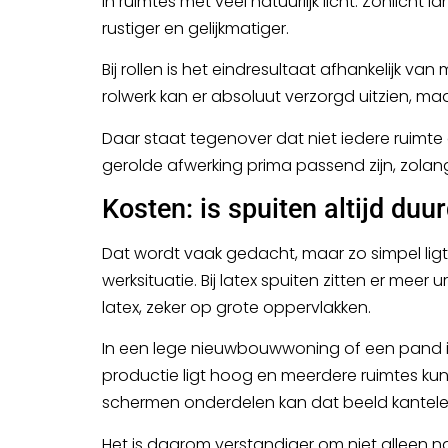
in ruimtes met veel natuurlijk licht. Zonli
rustiger en gelijkmatiger.
Bij rollen is het eindresultaat afhankelijk v
rolwerk kan er absoluut verzorgd uitzien, ma
Daar staat tegenover dat niet iedere ruimt
gerolde afwerking prima passend zijn, zolang
Kosten: is spuiten altijd duu
Dat wordt vaak gedacht, maar zo simpel ligt
werksituatie. Bij latex spuiten zitten er meer 
latex, zeker op grote oppervlakken.
In een lege nieuwbouwwoning of een pand in 
productie ligt hoog en meerdere ruimtes kunn
schermen onderdelen kan dat beeld kantele
Het is daarom verstandiger om niet alleen naa