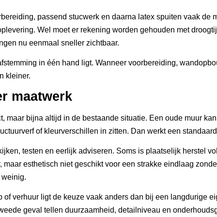
bereiding, passend stucwerk en daarna latex spuiten vaak de 
e oplevering. Wel moet er rekening worden gehouden met droogti
kingen nu eenmaal sneller zichtbaar.
e afstemming in één hand ligt. Wanneer voorbereiding, wandopbo
 kleiner.
er maatwerk
ct, maar bijna altijd in de bestaande situatie. Een oude muur k
ctuurverf of kleurverschillen in zitten. Dan werkt een standaard
en, testen en eerlijk adviseren. Soms is plaatselijk herstel v
maar esthetisch niet geschikt voor een strakke eindlaag zonder 
 weinig.
 of verhuur ligt de keuze vaak anders dan bij een langdurige ei
et tweede geval tellen duurzaamheid, detailniveau en onderhou