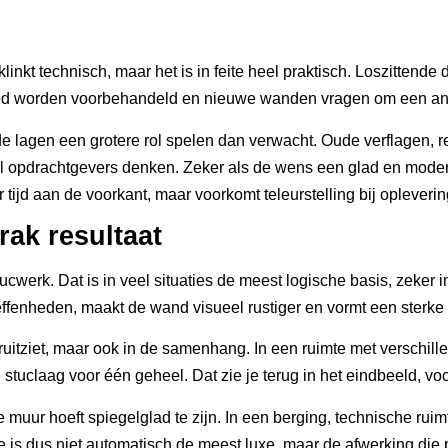
linkt technisch, maar het is in feite heel praktisch. Loszitte
ed worden voorbehandeld en nieuwe wanden vragen om een an
e lagen een grotere rol spelen dan verwacht. Oude verflagen, rep
eel opdrachtgevers denken. Zeker als de wens een glad en moder
tijd aan de voorkant, maar voorkomt teleurstelling bij opleverin
rak resultaat
stucwerk. Dat is in veel situaties de meest logische basis, zeker
ffenheden, maakt de wand visueel rustiger en vormt een sterke
 eruitziet, maar ook in de samenhang. In een ruimte met verschi
tuclaag voor één geheel. Dat zie je terug in het eindbeeld, vooral
lke muur hoeft spiegelglad te zijn. In een berging, technische r
is dus niet automatisch de meest luxe, maar de afwerking die pa