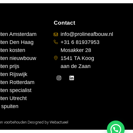
Contact
iten Amsterdam
info@prolineafbouw.nl
iten Den Haag
+31 6 81937953
iten kosten
Mosakker 28
iten nieuwbouw
1541 TA Koog
ten prijs
aan de Zaan
ten Rijswijk
iten Rotterdam
ten specialist
iten Utrecht
 spuiten
ten voorbehouden.
Designed by Webactueel