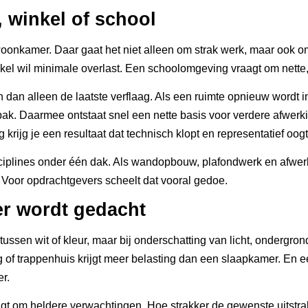
 winkel of school
oonkamer. Daar gaat het niet alleen om strak werk, maar ook om 
l wil minimale overlast. Een schoolomgeving vraagt om nette, s
ken dan alleen de laatste verflaag. Als een ruimte opnieuw word
k. Daarmee ontstaat snel een nette basis voor verdere afwerkin
krijg je een resultaat dat technisch klopt en representatief oogt
iplines onder één dak. Als wandopbouw, plafondwerk en afwerkin
r. Voor opdrachtgevers scheelt dat vooral gedoe.
er wordt gedacht
ssen wit of kleur, maar bij onderschatting van licht, ondergron
 of trappenhuis krijgt meer belasting dan een slaapkamer. En e
r.
agt om heldere verwachtingen. Hoe strakker de gewenste uitstral