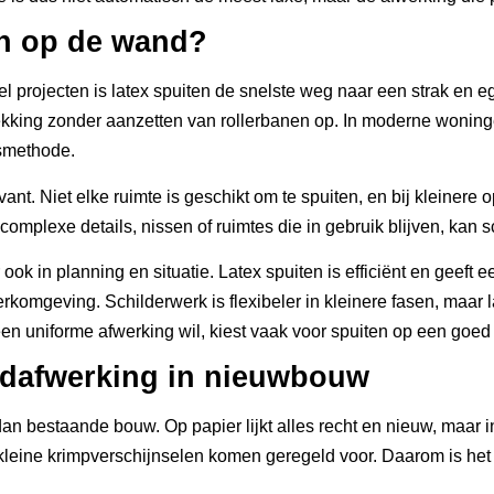
en op de wand?
l projecten is latex spuiten de snelste weg naar een strak en eg
kking zonder aanzetten van rollerbanen op. In moderne woninge
rsmethode.
levant. Niet elke ruimte is geschikt om te spuiten, en bij kleiner
j complexe details, nissen of ruimtes die in gebruik blijven, kan
ar ook in planning en situatie. Latex spuiten is efficiënt en geef
mgeving. Schilderwerk is flexibeler in kleinere fasen, maar la
 een uniforme afwerking wil, kiest vaak voor spuiten op een goe
ndafwerking in nieuwbouw
estaande bouw. Op papier lijkt alles recht en nieuw, maar in 
eine krimpverschijnselen komen geregeld voor. Daarom is het be