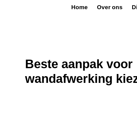
Home
Over ons
D
Beste aanpak voor
wandafwerking kie