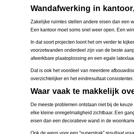
Wandafwerking in kantoor,
Zakelijke ruimtes stellen andere eisen dan een w
Een kantoor moet soms snel weer open. Een winke
In dat soort projecten loont het om verder te kij
voorzetwanden onderdeel zijn van de beste aanpa
afwerkbare plaatoplossing en een egale latexlaag 
Dat is ook het voordeel van meerdere afbouwdisc
overzichtelijker en het eindresultaat consistente
Waar vaak te makkelijk ov
De meeste problemen ontstaan niet bij de keuze tu
elke kleine onregelmatigheid zichtbaar. Een gang
eisen dan een decoratieve wand in de woonkame
Ook de wens voor een “superstrak” resultaat vra