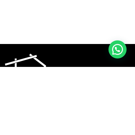
Hoogwaardige schilderwerk, latex spuiten, en metal stud
plafond- en wandoplossingen.
Vraag offerte
Menu
Home
Over ons
Prijzen