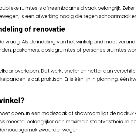
n publieke ruimtes is afneembaarheid vaak belangrijk. Zeke
ewegen, is een afwerking nodig die tegen schoonmaak en 
ndeling of renovatie
e vraag. Als de indeling van het winkelpand moet veran
den, paskamers, opslagruimtes of personeelsruimtes wo
elkaar overlopen. Dat werkt sneller en netter dan verschi
lpanden is dat praktisch. Er is één lijn in planning, één 
winkel?
moet doen. In een modezaak of showroom ligt de nadruk va
is meestal belangrijker dan maximale stootvastheid. In e
onderhoudsgemak zwaarder wegen.