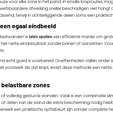
euze voor elke zone in het pand. In smalle looproutes, m
n kwetsbaardere afwerking sneller beschadigen. Het hangt 
assend, terwijl in achterliggende delen soms een praktisch
 een egaal eindbeeld
plaatwanden is
een efficiënte manier om grote
latex spuiten
n het nette eindresultaat zonder banen of aanzetten. Voora
ze.
ond echt goed is voorbereid. Oneffenheden vallen onder 
ij het voorwerk. Als dat klopt, levert deze methode een nett
 belastbare zones
 of volledig gestucte wanden. Vaak is een combinatie slim
kken of delen van de wand die extra bescherming nodig 
hilderwerk een praktische opfrisbeurt zijn zonder complete