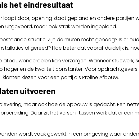
als het eindresultaat
uur loopt door, opening staat gepland en andere partijen 
n uitgevoerd, maar ook strak worden ingepland.
taande situatie. Zijn de muren recht genoeg? Is er oud
tallaties al gereed? Hoe beter dat vooraf duidelijk is, ho
rdere afbouwonderdelen kan verzorgen. Wanneer stucwerk,
po hoger en de kwaliteit constanter. Voor opdrachtgevers
klanten kiezen voor een partij als Proline Afbouw.
 laten uitvoeren
 oplevering, maar ook hoe de opbouw is gedacht. Een nett
bereiding. Daar zit het verschil tussen werk dat er een 
elpanden wordt vaak gewerkt in een omgeving waar andere di