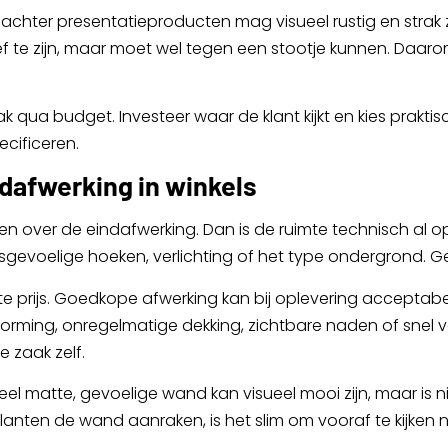
chter presentatieproducten mag visueel rustig en strak 
f te zijn, maar moet wel tegen een stootje kunnen. Daaro
qua budget. Investeer waar de klant kijkt en kies praktisc
ecificeren.
dafwerking in winkels
en over de eindafwerking. Dan is de ruimte technisch al
voelige hoeken, verlichting of het type ondergrond. Gevo
te prijs. Goedkope afwerking kan bij oplevering acceptabe
urvorming, onregelmatige dekking, zichtbare naden of sne
e zaak zelf.
 matte, gevoelige wand kan visueel mooi zijn, maar is nie
nten de wand aanraken, is het slim om vooraf te kijken n